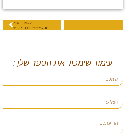
לעמוד הבא
מוקאפ פורזץ לספרי קודש
עימוד שימכור את הספר שלך:
שם
דוא"ל
הודעתכם