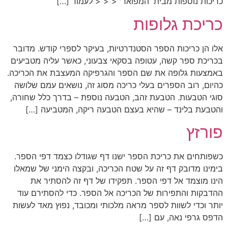
כריכות נוספות מבית 'המפואר' < < < לעמוד […]
כריכת גלופות
אלו הן כריכות הספר הסטנדרטיות, בעיקר לספרי קודש. מדובר
בכריכת ספר קשה, עטופה בסקאי צבעוני, כאשר עליה מטביעים
באמצעות גלופה את שם הספר והגרפיקה המעצבת את הכריכה.
כהיום, רוב הספרים בעלי כריכה מסוג זה, נושאים עמם שלושה
סוגי הטבעות. הטבעת זהב, הטבעה נוספת – בדרך כלל שחורה,
והטבעת בלינד – שהיא בעצם הטבעה ריקה, המטביעה […]
פורזץ
כשפותחים את כריכת הספר ישנו דף שגודלו כצמד דפי הספר.
בימינו מדובק דף זה על שטח הכריכה, ובקצה הימני של שמאלו
הינו מוצמד אל דפי הספר. תפקידו של דף זה להסתיר את
ההדבקות והתפירות של הכריכה אל הספר. כדי להסתירם עוד
יותר וכדי לשוות לספר מראה מלכותי ומכובד, נפוץ מאד לעשות
הדפס גרפי נאה, עם […]