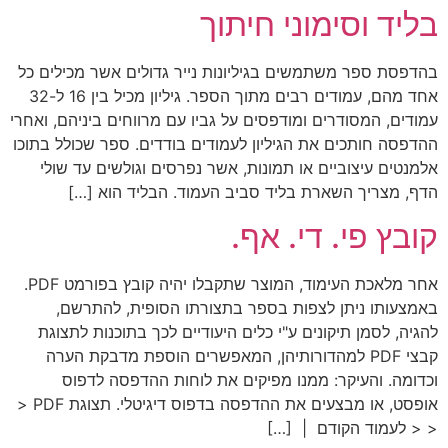
בליד וסימוני חיתוך
בהדפסת ספר משתמשים בגיליונות נייר גדולים אשר מכילים כל
אחד מהם, עמודים רבים מתוך הספר. גיליון מכיל בין 16 ל-32
עמודים, המסודרים ומודפסים על גביו עם מרווחים ביניהם, ואחרי
ההדפסה חותכים את הגיליון לעמודים בודדים. ספר שכולל בתוכו
אלמנטים עיצוביים או תמונות, אשר נפרסים וגולשים עד שולי
הדף, מצריך השארת בליד סביב העמוד. הבליד הוא […]
קובץ פי. די. אף.
אחר מלאכת העימוד, המוצר שתקבלו יהיה קובץ בפורמט PDF.
באמצעותו ניתן לצפות בספר בתצורתו הסופית, להתרשם,
להגיה, לסמן תיקונים ע"י כלים היעודיים לכך בתוכנות לתצוגת
קבצי PDF למהדורותיהן, המאפשרים הוספת מדבקת הערה
וכדומה. והעיקר: ממנו מפיקים את לוחות ההדפסה לדפוס
אופסט, או מבצעים את ההדפסה בדפוס דיגיטלי. תצוגת PDF <
< < לעמוד הקודם | […]