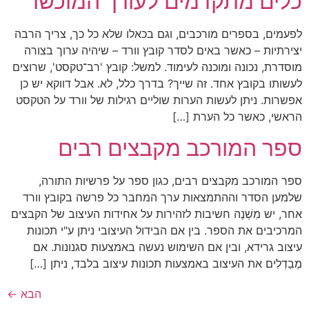
כלים מתקדמים לעורך המוכשר
לפעמים, בספרים מורכבים, וגם בכאלו שלא כל כך, צריך הרבה
יצירתיות – כאשר באים לסדר קובץ וורד – שיהיה ערוך בצורה
מוסדרת, נכונה ומוכנה לעימוד. למשל: קובץ 'רב־טקסט', שרוצים
לעשותו בקובץ אחד. זה שייך? בדרך כלל, לא. אבל דווקא יש כן
אפשרות. ניתן לעשות הערות שוליים רגילות של וורד על הטקסט
הראשי, כאשר כל הערת […]
ספר המורכב מקבצים רבים
ספר המורכב מקבצים רבים, כגון ספר על פרשיות התורה,
שלמען הסדר וההתמצאות ערך המחבר כל פרשה בקובץ וורד
אחר, יש מִשְׁנֶה חשיבות לזהירות על אחידות העיצוב של הקבצים
המרכיבים את הספר. בין אם הבידול העיצובי ניתן ע"י תכונות
עיצוב גרידא, ובין אם השימוש נעשה באמצעות סגנונות. אם
מֶבַדְלִים את העיצוב באמצעות תכונות עיצוב בלבד, ניתן […]
הבא
←